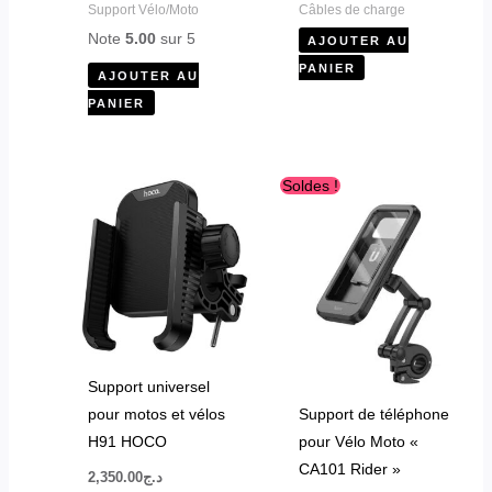
Support Vélo/Moto
Câbles de charge
Note
5.00
sur 5
AJOUTER AU
PANIER
AJOUTER AU
PANIER
Le
Le
Soldes !
prix
prix
initial
actuel
était :
est :
د.ج3,000.00.
د.ج3,300.00.
Support universel
pour motos et vélos
Support de téléphone
H91 HOCO
pour Vélo Moto «
CA101 Rider »
2,350.00
د.ج