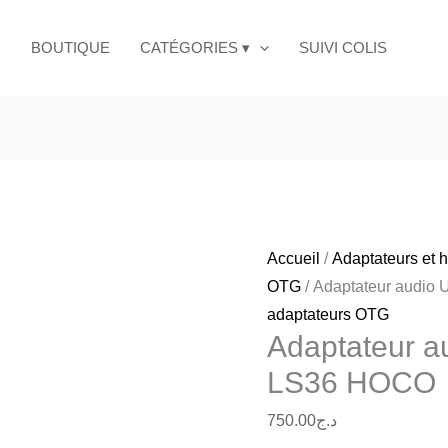
quantité
C
de
BOUTIQUE
CATÉGORIES ▾
SUIVI COLIS
vers
Adaptateur
jack
audio
LS36
USB-
HOCO
C
vers
jack
LS36
Accueil
/
Adaptateurs et h
HOCO
OTG
/ Adaptateur audio
adaptateurs OTG
Adaptateur a
LS36 HOCO
750.00
د.ج