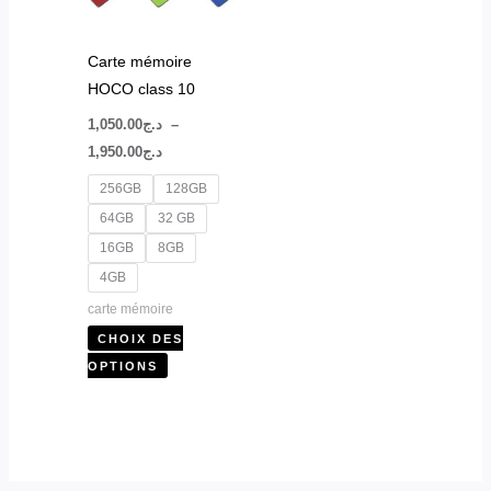
options
peuvent
Carte mémoire
être
HOCO class 10
choisies
1,050.00
د.ج
–
sur
1,950.00
د.ج
la
page
256GB
128GB
du
64GB
32 GB
produit
16GB
8GB
4GB
carte mémoire
CHOIX DES
OPTIONS