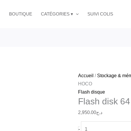
quantité
Go
de
BOUTIQUE
CATÉGORIES ▾
SUIVI COLIS
UD11
Flash
HOCO
disk
64
Go
UD11
HOCO
Accueil
/
Stockage & mém
HOCO
Flash disque
Flash disk 
2,950.00
د.ج
-