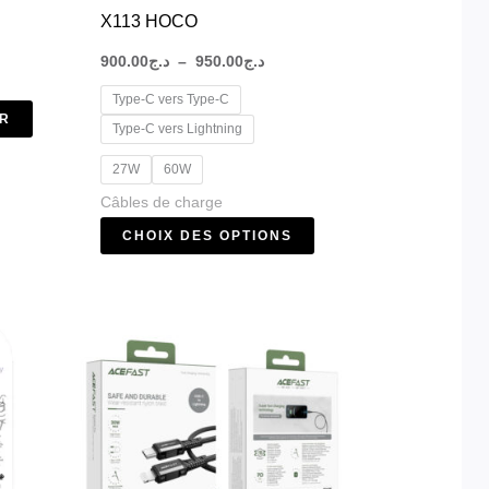
sur
X113 HOCO
la
900.00
د.ج
–
950.00
د.ج
page
Type-C vers Type-C
du
ER
Type-C vers Lightning
produit
27W
60W
Câbles de charge
CHOIX DES OPTIONS