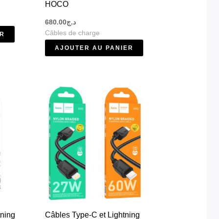
HOCO
680.00
د.ج
Câbles de charge
ER
AJOUTER AU PANIER
Plage
Ce
de
produit
prix :
د.ج900.00
a
à
plusieurs
د.ج950.00
variations.
Les
options
peuvent
être
choisies
tning
Câbles Type-C et Lightning