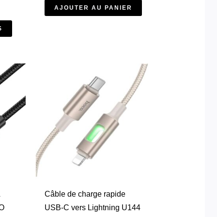
du
AJOUTER AU PANIER
produit
S
A
Câble de charge rapide
CO
USB-C vers Lightning U144