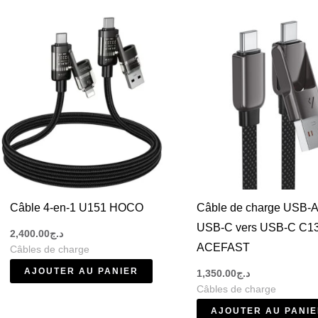
rge rapide, une transmission stable de l’énergie et une grande d
tphone
ts types de câbles de charge smartphone adaptés à tous les appa
rs
ns.
oid récents
s anciens
t
 power bank et chargeurs rapides
s
Câble 4-en-1 U151 HOCO
Câble de charge USB-A
dans la catégorie
Câbles HOCO Algérie
.
USB-C vers USB-C C1
2,400.00
د.ج
ACEFAST
Câbles de charge
AJOUTER AU PANIER
1,350.00
د.ج
Câbles de charge
AJOUTER AU PANI