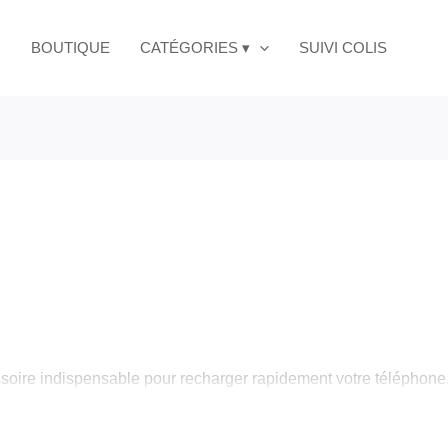
BOUTIQUE
CATÉGORIES ▾
SUIVI COLIS
soire indispensable pour recharger rapidement votre téléphone
es de charge smartphone compatibles avec Android et iPhone.