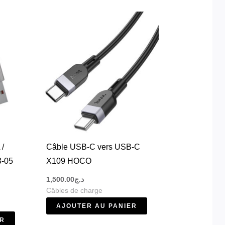
urabilité grâce à des matériaux résistants
reils :
 /
Câble USB-C vers USB-C
3-05
X109 HOCO
1,500.00
د.ج
Câbles de charge
AJOUTER AU PANIER
ER