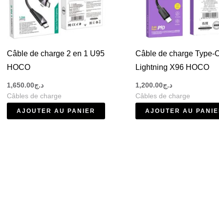
t
s
Câble de charge 2 en 1 U95
Câble de charge Type-C
HOCO
Lightning X96 HOCO
1,650.00
د.ج
1,200.00
د.ج
Câbles de charge
Câbles de charge
AJOUTER AU PANIER
AJOUTER AU PANI