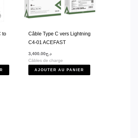
 to
Câble Type C vers Lightning
C4-01 ACEFAST
3,400.00
د.ج
Câbles de charge
ER
AJOUTER AU PANIER