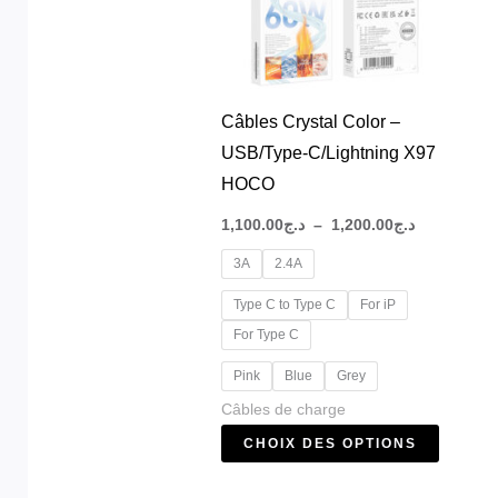
options
peuven
être
choisie
Câbles Crystal Color –
sur
USB/Type-C/Lightning X97
la
HOCO
page
1,100.00
د.ج
–
1,200.00
د.ج
du
3A
2.4A
produit
Type C to Type C
For iP
For Type C
Pink
Blue
Grey
Câbles de charge
CHOIX DES OPTIONS