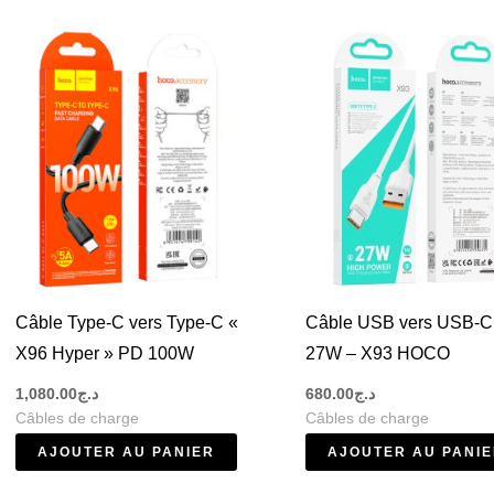
rs
ns.
t
s
Câble Type-C vers Type-C «
Câble USB vers USB-C
X96 Hyper » PD 100W
27W – X93 HOCO
1,080.00
د.ج
680.00
د.ج
Câbles de charge
Câbles de charge
AJOUTER AU PANIER
AJOUTER AU PANI