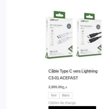
Ce
produit
a
plusieu
variatio
Les
options
peuven
être
choisie
Câble Type C vers Lightning
sur
C3-01 ACEFAST
la
2,800.00
د.ج
page
Noir
Blanc
du
Câbles de charge
produit