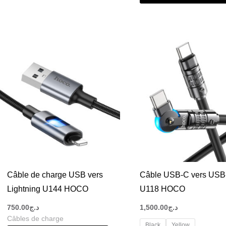
Câble de charge USB vers
Câble USB-C vers USB
Lightning U144 HOCO
U118 HOCO
750.00
د.ج
1,500.00
د.ج
Câbles de charge
Black
Yellow