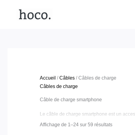
Aller
Trié
au
du
contenu
plus
récent
au
plus
ancien
Accueil
/
Câbles
/ Câbles de charge
Câbles de charge
Câble de charge smartphone
Le câble de charge smartphone est un acces
nous proposons une large sélection de câbl
Affichage de 1–24 sur 59 résultats