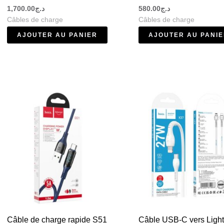
1,700.00
د.ج
580.00
د.ج
Câbles de charge
Câbles de charge
AJOUTER AU PANIER
AJOUTER AU PANI
Ce
produit
a
plusieurs
variations.
Les
options
peuvent
être
choisies
Câble de charge rapide S51
Câble USB-C vers Ligh