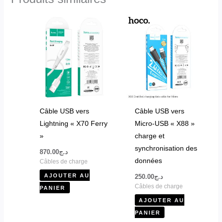
Câble USB vers
Câble USB vers
Lightning « X70 Ferry
Micro-USB « X88 »
»
charge et
synchronisation des
870.00
د.ج
données
Câbles de charge
AJOUTER AU
250.00
د.ج
Câbles de charge
PANIER
AJOUTER AU
PANIER