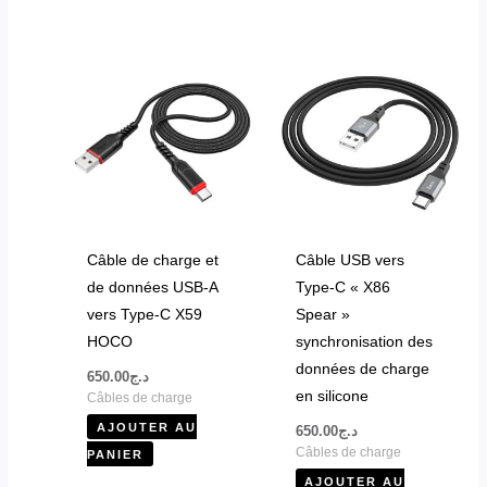
Câble de charge et
Câble USB vers
de données USB-A
Type-C « X86
vers Type-C X59
Spear »
HOCO
synchronisation des
données de charge
650.00
د.ج
en silicone
Câbles de charge
AJOUTER AU
650.00
د.ج
Câbles de charge
PANIER
AJOUTER AU