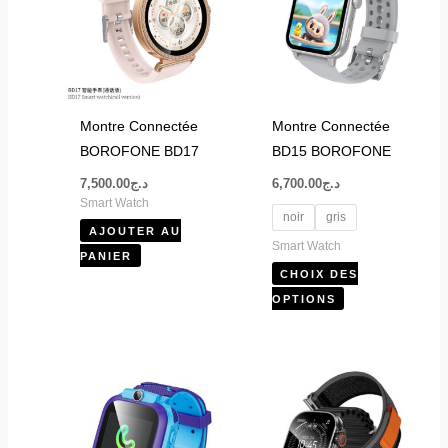
plusieurs
variations.
Les
options
peuvent
Montre Connectée
Montre Connectée
être
BOROFONE BD17
BD15 BOROFONE
choisies
7,500.00
د.ج
6,700.00
د.ج
sur
Smart Watch
la
noir
gris
AJOUTER AU
page
Smart Watch
PANIER
du
CHOIX DES
produit
OPTIONS
Ce
Ce
produit
produit
a
a