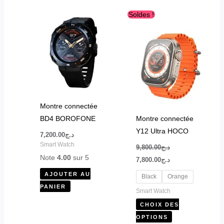
Le
Le
Ce
Soldes !
prix
prix
produit
initial
actuel
était :
est :
a
د.ج7,800.00.
د.ج9,800.00.
plusieurs
variations.
Les
options
peuvent
Montre connectée
être
BD4 BOROFONE
Montre connectée
choisies
Y12 Ultra HOCO
7,200.00
د.ج
sur
Smart Watch
9,800.00
د.ج
la
Note
4.00
sur 5
7,800.00
د.ج
page
AJOUTER AU
du
Black
Orange
PANIER
produit
Smart Watch
CHOIX DES
OPTIONS