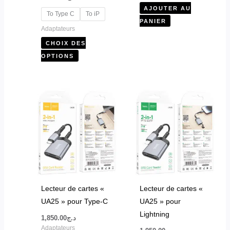
la
AJOUTER AU
page
To Type C
To iP
PANIER
du
Adaptateurs
produit
CHOIX DES
OPTIONS
Lecteur de cartes «
Lecteur de cartes «
UA25 » pour Type-C
UA25 » pour
Lightning
1,850.00
د.ج
Adaptateurs