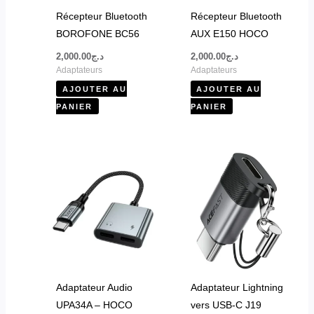
Récepteur Bluetooth
Récepteur Bluetooth
BOROFONE BC56
AUX E150 HOCO
2,000.00
د.ج
2,000.00
د.ج
Adaptateurs
Adaptateurs
AJOUTER AU
AJOUTER AU
PANIER
PANIER
Ce
produit
a
plusieurs
variations.
Les
options
peuvent
Adaptateur Audio
Adaptateur Lightning
être
UPA34A – HOCO
vers USB-C J19