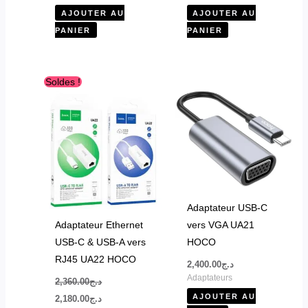
AJOUTER AU
AJOUTER AU
PANIER
PANIER
Le
Le
Ce
Soldes !
prix
prix
produit
initial
actuel
était :
est :
a
د.ج2,180.00.
د.ج2,360.00.
plusieurs
variations.
Les
options
peuvent
Adaptateur USB-C
être
Adaptateur Ethernet
vers VGA UA21
choisies
USB-C & USB-A vers
HOCO
sur
RJ45 UA22 HOCO
2,400.00
د.ج
la
Adaptateurs
2,360.00
د.ج
page
AJOUTER AU
2,180.00
د.ج
du