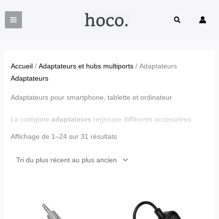
Aller
Trié
au
du
Rechercher
contenu
plus
récent
au
Accueil
/
Adaptateurs et hubs multiports
/ Adaptateurs
plus
Adaptateurs
ancien
Adaptateurs pour smartphone, tablette et ordinateur
La catégorie
adaptateurs
regroupe différents accessoires
permettant de connecter facilement vos appareils
Affichage de 1–24 sur 31 résultats
électroniques. Ces solutions pratiques améliorent la
compatibilité entre
smartphones, tablettes, ordinateurs et
périphériques
.
Vous trouverez notamment :
• des
adaptateurs USB et Type-C
pour relier différents ports
• des
connecteurs Lightning
pour iPhone