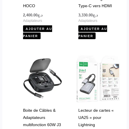
HOCO
Type-C vers HDMI
2,400.00
د.ج
3,330.00
د.ج
Adaptateurs
Adaptateurs
AJOUTER AU
AJOUTER AU
PANIER
PANIER
Boite de Câbles &
Lecteur de cartes «
Adaptateurs
UA25 » pour
multifonction 60W J3
Lightning