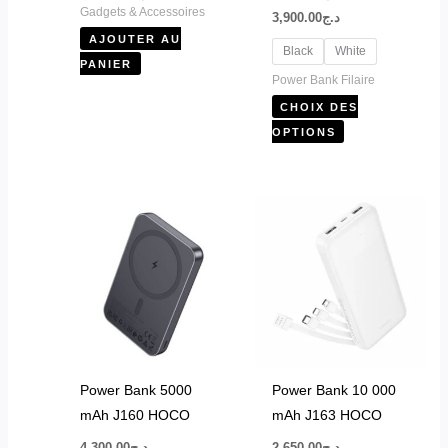
du
Gadgets & Accessoires
3,900.00
د.ج
produit
AJOUTER AU
Black
White
PANIER
Power Bank Filaire
CHOIX DES
OPTIONS
Power Bank 5000
Power Bank 10 000
mAh J160 HOCO
mAh J163 HOCO