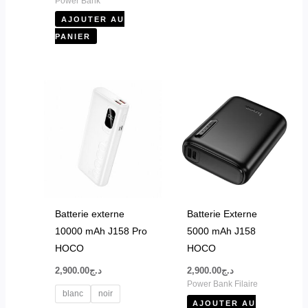
Power Bank
AJOUTER AU
PANIER
Ce
produit
a
plusieurs
variations.
Les
options
peuvent
Batterie externe
Batterie Externe
être
10000 mAh J158 Pro
5000 mAh J158
choisies
HOCO
HOCO
sur
2,900.00
د.ج
2,900.00
د.ج
la
Power Bank Filaire
page
blanc
noir
AJOUTER AU