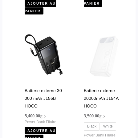
AJOUTER AU
PANIER
PANIER
Ce
produit
a
plusieurs
variations.
Les
options
peuvent
Batterie externe 30
Batterie externe
être
000 mAh J156B
20000mAh J154A
choisies
HOCO
HOCO
sur
5,400.00
د.ج
3,500.00
د.ج
la
Power Bank Filaire
page
Black
White
AJOUTER AU
du
Power Bank Filaire