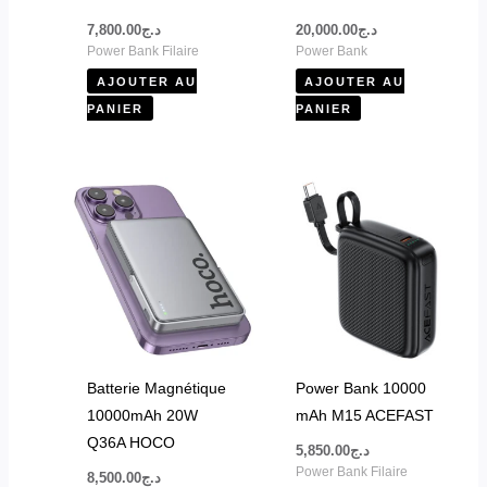
7,800.00
د.ج
20,000.00
د.ج
Power Bank Filaire
Power Bank
AJOUTER AU
AJOUTER AU
PANIER
PANIER
Batterie Magnétique
Power Bank 10000
10000mAh 20W
mAh M15 ACEFAST
Q36A HOCO
5,850.00
د.ج
Power Bank Filaire
8,500.00
د.ج