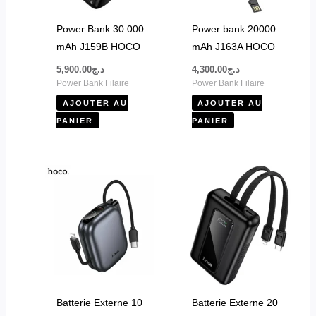
Power Bank 30 000
Power bank 20000
Produits Hoco originaux
mAh J159B HOCO
mAh J163A HOCO
Livraison 58 wilayas
5,900.00
د.ج
4,300.00
د.ج
Power Bank Filaire
Power Bank Filaire
Support client local
AJOUTER AU
AJOUTER AU
Compatibilité iPhone & Android
PANIER
PANIER
Disponibilité permanente des modèles
Retrouvez la gamme complète
HOCO Algérie
directement sur
notre site avec livraison rapide partout dans le pays.
Batterie Externe 10
Batterie Externe 20