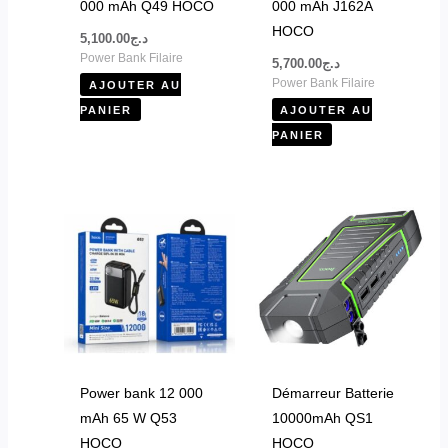
000 mAh Q49 HOCO
000 mAh J162A
HOCO
5,100.00
د.ج
Power Bank Filaire
5,700.00
د.ج
Power Bank Filaire
AJOUTER AU
PANIER
AJOUTER AU
PANIER
Power bank 12 000
Démarreur Batterie
mAh 65 W Q53
10000mAh QS1
HOCO
HOCO