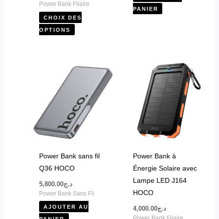
du
Power Bank Filaire
PANIER
produit
CHOIX DES
OPTIONS
Power Bank sans fil
Power Bank à
Q36 HOCO
Énergie Solaire avec
Lampe LED J164
5,800.00
د.ج
HOCO
Power Bank Sans Fil
AJOUTER AU
4,000.00
د.ج
Power Bank Filaire
PANIER