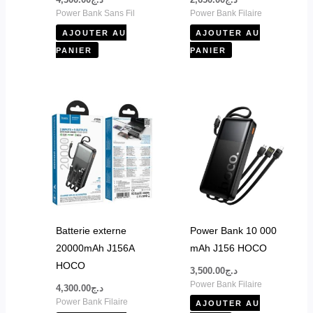
4,300.00
د.ج
2,650.00
د.ج
Power Bank Sans Fil
Power Bank Filaire
AJOUTER AU
AJOUTER AU
PANIER
PANIER
Batterie externe
Power Bank 10 000
20000mAh J156A
mAh J156 HOCO
HOCO
3,500.00
د.ج
Power Bank Filaire
4,300.00
د.ج
Power Bank Filaire
AJOUTER AU