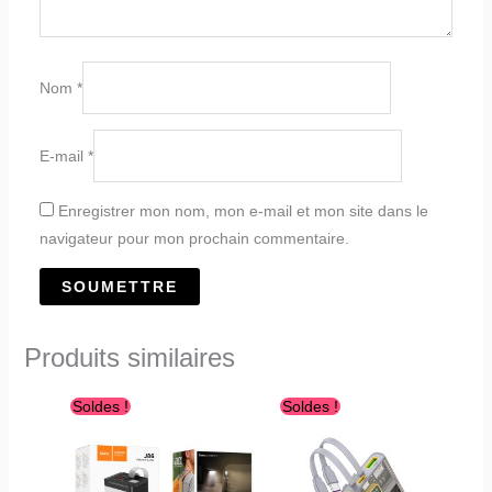
Nom
*
E-mail
*
Enregistrer mon nom, mon e-mail et mon site dans le
navigateur pour mon prochain commentaire.
Produits similaires
Le
Le
Le
Le
Soldes !
Soldes !
prix
prix
prix
prix
initial
actuel
initial
actuel
était :
est :
était :
est :
د.ج3,800.00.
د.ج4,800.00.
د.ج7,800.00.
د.ج9,800.00.