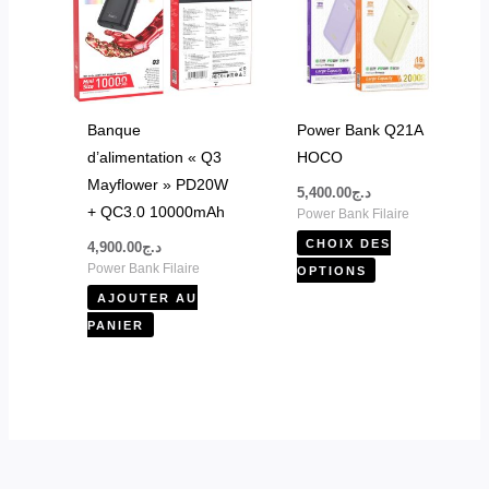
plusieurs
variations.
Les
options
peuvent
Banque
Power Bank Q21A
être
d’alimentation « Q3
HOCO
choisies
Mayflower » PD20W
5,400.00
د.ج
sur
+ QC3.0 10000mAh
Power Bank Filaire
la
CHOIX DES
4,900.00
د.ج
page
Power Bank Filaire
OPTIONS
du
AJOUTER AU
produit
PANIER