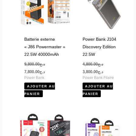
Batterie externe
Power Bank J104
« J86 Powermaster »
Discovery Edition
22.5W 40000mAh
22.5W
9,800.00
د.ج
4,800.00
د.ج
7,800.00
د.ج
3,800.00
د.ج
Power Bank
Power Bank Filaire
AJOUTER AU
AJOUTER AU
PANIER
PANIER
Ce
produit
a