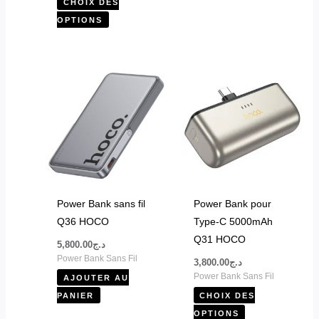
CHOIX DES
produit
OPTIONS
Ce
produit
a
plusieurs
variations.
Les
options
peuvent
Power Bank sans fil
Power Bank pour
être
Q36 HOCO
Type-C 5000mAh
choisies
Q31 HOCO
5,800.00
د.ج
sur
Power Bank Sans Fil
3,800.00
د.ج
la
Power Bank Sans Fil
AJOUTER AU
page
PANIER
CHOIX DES
du
OPTIONS