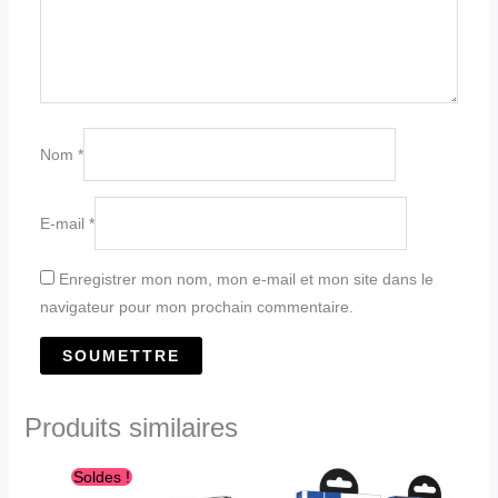
Nom
*
E-mail
*
Enregistrer mon nom, mon e-mail et mon site dans le
navigateur pour mon prochain commentaire.
Produits similaires
Le
Le
Ce
Soldes !
prix
prix