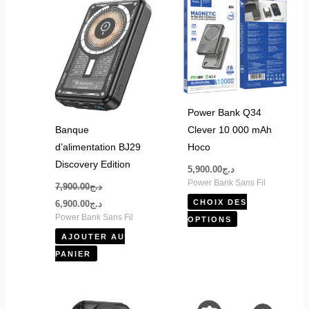
produit
initial
actuel
était :
est :
a
د.ج6,900.00.
د.ج7,900.00.
plusieurs
variations.
Les
options
peuvent
Power Bank Q34
être
Banque
Clever 10 000 mAh
choisies
d’alimentation BJ29
Hoco
sur
Discovery Edition
5,900.00
د.ج
la
Power Bank Sans Fil
7,900.00
د.ج
page
CHOIX DES
6,900.00
د.ج
du
Power Bank Sans Fil
OPTIONS
produit
AJOUTER AU
PANIER
Ce