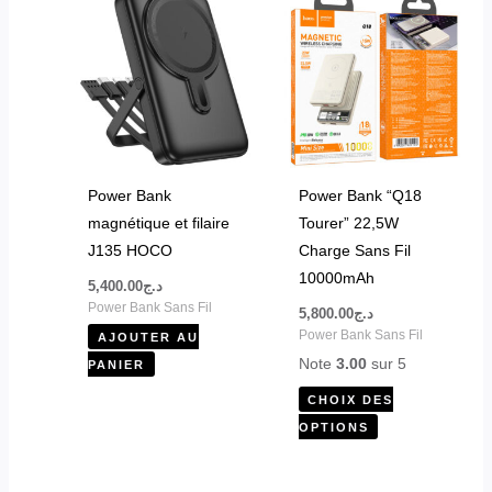
produit
a
plusieurs
variations.
Les
options
peuvent
Power Bank
Power Bank “Q18
être
magnétique et filaire
Tourer” 22,5W
choisies
J135 HOCO
Charge Sans Fil
sur
10000mAh
5,400.00
د.ج
la
Power Bank Sans Fil
5,800.00
د.ج
page
Power Bank Sans Fil
AJOUTER AU
du
Note
3.00
sur 5
PANIER
produit
CHOIX DES
OPTIONS