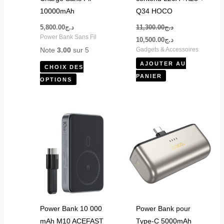
sur
10000mAh
Q34 HOCO
la
5,800.00
د.ج
11,300.00
د.ج
page
Power Bank Sans Fil
10,500.00
د.ج
du
Note
3.00
sur 5
Gadgets & Accessoires
produit
AJOUTER AU
CHOIX DES
PANIER
OPTIONS
Ce
produit
a
plusieurs
variations.
Les
options
peuvent
Power Bank 10 000
Power Bank pour
être
mAh M10 ACEFAST
Type-C 5000mAh