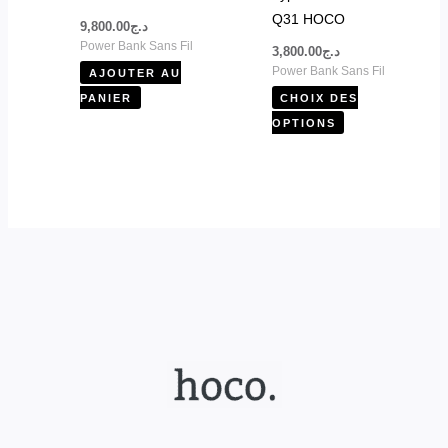
choisies
Q31 HOCO
9,800.00
د.ج
sur
Power Bank Sans Fil
3,800.00
د.ج
la
Power Bank Sans Fil
AJOUTER AU
page
PANIER
CHOIX DES
du
OPTIONS
produit