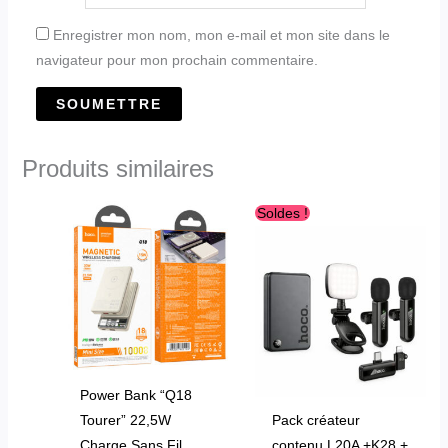
Enregistrer mon nom, mon e-mail et mon site dans le
navigateur pour mon prochain commentaire.
Produits similaires
Le
Le
Ce
Soldes !
prix
prix
produit
initial
actuel
était :
est :
a
د.ج10,500.00.
د.ج11,300.00.
plusieurs
variations.
Les
options
peuvent
Power Bank “Q18
être
Tourer” 22,5W
Pack créateur
choisies
Charge Sans Fil
contenu L20A +K28 +