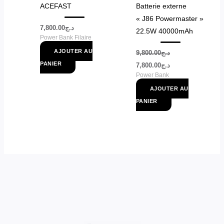
ACEFAST
Batterie externe
« J86 Powermaster »
7,800.00
د.ج
22.5W 40000mAh
Power Bank Filaire
AJOUTER AU
9,800.00
د.ج
PANIER
7,800.00
د.ج
Power Bank
AJOUTER AU
PANIER