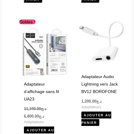
Le
Le
Soldes !
prix
prix
initial
actuel
était :
est :
د.ج6,800.00.
د.ج11,340.00.
Adaptateur Audio
Adaptateur
Lightning vers Jack
d’affichage sans fil
BV12 BOROFONE
UA23
1,200.00
د.ج
Adaptateurs
11,340.00
د.ج
AJOUTER AU
6,800.00
د.ج
Adaptateurs
PANIER
AJOUTER AU