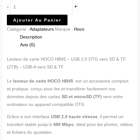
+
-
Ajouter Au Panier
Catégorie :
Adaptateurs
Marque :
Hoco
Description
Avis (0)
Lecteur de carte HOCO HB45 – USB 2.0 OTG vers SD & TF
(2TB) – USB-A vers SD & TF
Le
lecteur de carte HOCO HB45
est un accessoire compact
et pratique, conçu pour lire et transférer facilement vos
données depuis des cartes
SD et microSD (TF)
vers votre
ordinateur ou appareil compatible OTG.
Grâce à son interface
USB 2.0 haute vitesse
, il permet un
transfert stable jusqu’à
480 Mbps
, idéal pour les photos, vidéos
et fichiers du quotidien.