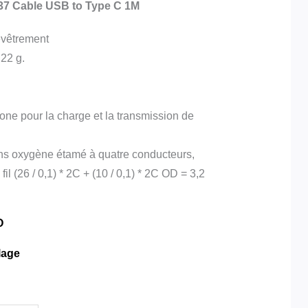
7 Cable USB to Type C 1M
evêtrement
 22 g.
one pour la charge et la transmission de
sans oxygène étamé à quatre conducteurs,
il (26 / 0,1) * 2C + (10 / 0,1) * 2C OD = 3,2
O
lage