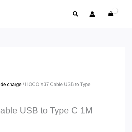
Rechercher
l
د.ج320.00.
 de charge
/ HOCO X37 Cable USB to Type
ble USB to Type C 1M