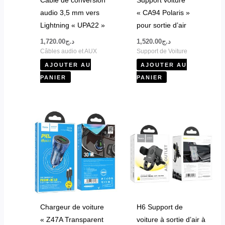
audio 3,5 mm vers
« CA94 Polaris »
Lightning « UPA22 »
pour sortie d’air
1,720.00
د.ج
1,520.00
د.ج
Câbles audio et AUX
Support de Voiture
AJOUTER AU
AJOUTER AU
PANIER
PANIER
Chargeur de voiture
H6 Support de
« Z47A Transparent
voiture à sortie d’air à