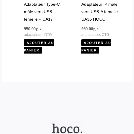
Adaptateur Type-C
Adaptateur iP male
mâle vers USB
vers USB-A femelle
femelle « UA17 »
UA36 HOCO
950.00
د.ج
950.00
د.ج
adaptateurs OTG
adaptateurs OTG
AJOUTER AU
AJOUTER AU
PANIER
PANIER