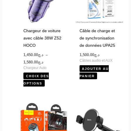
variations.
Les
options
peuvent
Chargeur de voiture
Câble de charge et
être
avec câble 38W Z52
de synchronisation
choisies
HOCO
de données UPA25
sur
1,450.00
د.ج
–
1,500.00
د.ج
la
Câbles audio et AUX
1,580.00
د.ج
page
Chargeur Auto
AJOUTER AU
du
CHOIX DES
PANIER
produit
OPTIONS
Ce
produit
a
plusieurs