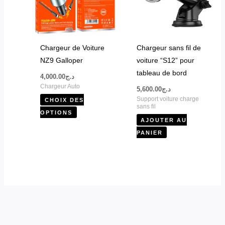
variations.
Les
options
peuvent
Chargeur de Voiture
Chargeur sans fil de
être
NZ9 Galloper
voiture “S12” pour
choisies
tableau de bord
4,000.00
د.ج
sur
Chargeur Auto
5,600.00
د.ج
la
Support voiture charge
CHOIX DES
page
sans fil
OPTIONS
du
AJOUTER AU
produit
PANIER