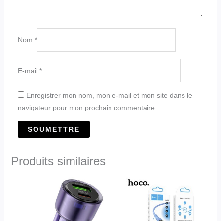
Nom
*
E-mail
*
Enregistrer mon nom, mon e-mail et mon site dans le
navigateur pour mon prochain commentaire.
Produits similaires
Plage
Ce
de
produit
prix :
د.ج1,450.00
a
à
plusieurs
د.ج1,580.00