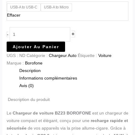
USB-A to USB-C
USB-A to Micro
Effacer
+
-
Ajouter Au Panier
UGS :
ND
Catégorie :
Chargeur Auto
Étiquette :
Voiture
Marque :
Borofone
Description
Informations complémentaires
Avis (0)
Description du produit
Le
Chargeur de voiture BZ23 BOROFONE
est un chargeur de
voiture compact et élégant, conçu pour une
recharge rapide et
sécurisée
de vos appareils via la prise allume-cigare. Grâce à