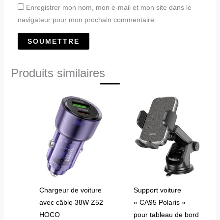
Enregistrer mon nom, mon e-mail et mon site dans le
navigateur pour mon prochain commentaire.
Produits similaires
Plage
Ce
de
produit
prix :
د.ج1,450.00
a
à
plusieurs
د.ج1,580.00
variations.
Les
options
peuvent
Chargeur de voiture
Support voiture
être
avec câble 38W Z52
« CA95 Polaris »
choisies
HOCO
pour tableau de bord