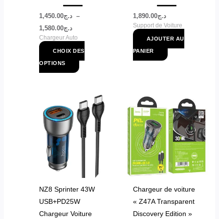
sur
la
1,450.00
د.ج
–
1,890.00
د.ج
Support de Voiture
page
1,580.00
د.ج
Chargeur Auto
du
AJOUTER AU
produit
CHOIX DES
PANIER
OPTIONS
NZ8 Sprinter 43W
Chargeur de voiture
USB+PD25W
« Z47A Transparent
Chargeur Voiture
Discovery Edition »