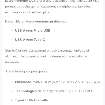
la
technologie QC3.0
et à une puissance maximale de
18 W
, il
permet de recharger efficacement smartphones, tablettes,
écouteurs sans fil et bien plus.
Disponible en
deux versions pratiques
:
USB-A vers Micro USB
USB-A vers Type-C
Son boîtier noir transparent en polycarbonate ignifuge et
aluminium lui donne un look moderne et une excellente
durabilité.
Caractéristiques principales
Puissance max. :
18 W (5 V / 3 A, 9 V / 2 A, 12 V / 1,5 A)
Technologies de charge rapide :
QC3.0, FCP, AFC
1 port USB-A femelle