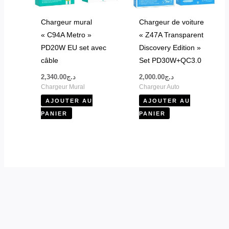
Chargeur mural
Chargeur de voiture
« C94A Metro »
« Z47A Transparent
PD20W EU set avec
Discovery Edition »
câble
Set PD30W+QC3.0
2,340.00
د.ج
2,000.00
د.ج
Chargeur Mural
Chargeur Auto
AJOUTER AU
AJOUTER AU
PANIER
PANIER