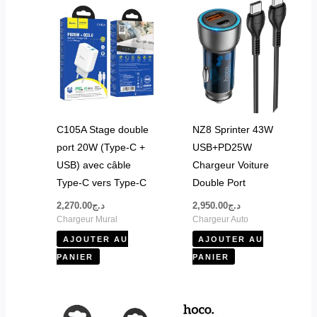
C105A Stage double
NZ8 Sprinter 43W
port 20W (Type-C +
USB+PD25W
USB) avec câble
Chargeur Voiture
Type-C vers Type-C
Double Port
2,270.00
د.ج
2,950.00
د.ج
Chargeur Mural
Chargeur Auto
AJOUTER AU
AJOUTER AU
PANIER
PANIER