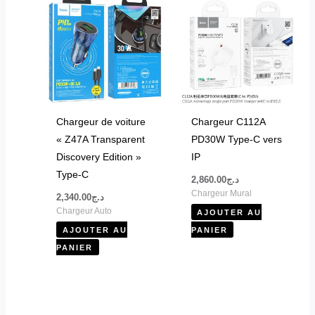
Chargeur de voiture
Chargeur C112A
« Z47A Transparent
PD30W Type-C vers
Discovery Edition »
IP
Type-C
2,860.00
د.ج
Chargeur Mural
2,340.00
د.ج
Chargeur Auto
AJOUTER AU
AJOUTER AU
PANIER
PANIER