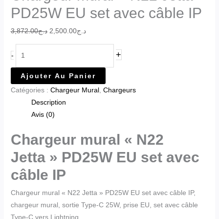
PD25W EU set avec câble IP
3,872.00
د.ج
2,500.00
د.ج
+
-
Ajouter Au Panier
Catégories :
Chargeur Mural
,
Chargeurs
Description
Avis (0)
Chargeur mural « N22
Jetta » PD25W EU set avec
câble IP
Chargeur mural « N22 Jetta » PD25W EU set avec câble IP,
chargeur mural, sortie Type-C 25W, prise EU, set avec câble
Type-C vers Lightning .