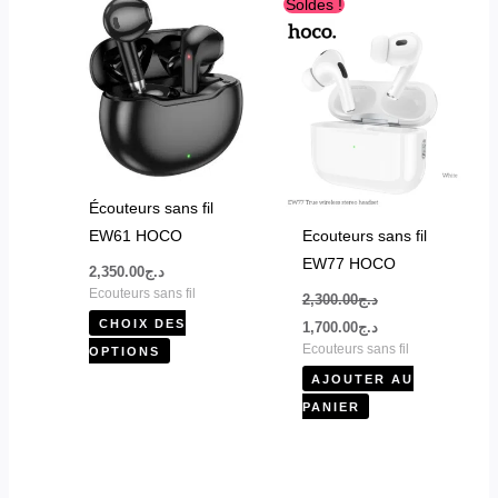
Ce
Soldes !
prix
prix
produit
initial
actuel
était :
est :
a
د.ج1,700.00.
د.ج2,300.00.
plusieurs
variations.
Les
options
peuvent
Écouteurs sans fil
être
EW61 HOCO
Ecouteurs sans fil
choisies
EW77 HOCO
2,350.00
د.ج
sur
Ecouteurs sans fil
2,300.00
د.ج
la
CHOIX DES
1,700.00
د.ج
page
Ecouteurs sans fil
OPTIONS
du
AJOUTER AU
produit
PANIER