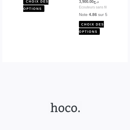
3,900.00
د.ج
CHOIX DES
sur
sur
Ecouteurs sans fil
OPTIONS
la
la
Note
4.86
sur 5
page
page
CHOIX DES
du
du
OPTIONS
produit
produit