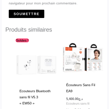
navigateur pour mon prochain commentaire.
Produits similaires
Le
Le
Soldes !
prix
prix
initial
actuel
était :
est :
د.ج2,500.00.
د.ج3,450.00.
Écouteurs Sans Fil
Ecouteurs Bluetooth
EA9
sans fil V5.3
5,400.00
د.ج
« EW50 »
Ecouteurs sans fil