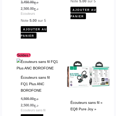
Note
5.00
sur 5
3,450.00
د.ج
2,500.00
د.ج
AJOUTER AU
Ecouteurs
PANIER
Note
5.00
sur 5
AJOUTER AU
PANIER
Le
Le
Ce
Ce
Soldes !
prix
prix
produit
produit
initial
actuel
était :
est :
a
a
د.ج2,500.00.
د.ج4,500.00.
plusieurs
plusieurs
Écouteurs sans fil
variations.
variations.
FQ1 Plus ANC
Les
Les
BOROFONE
options
options
4,500.00
د.ج
peuvent
peuvent
Écouteurs sans fil «
2,500.00
د.ج
être
être
EQ8 Pure Joy »
Ecouteurs sans fil
choisies
choisies