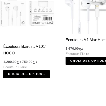
variations.
Les
options
peuvent
être
choisies
Ecouteurs M1 Max Hoc
sur
Écouteurs filaires »M101″
1,670.00
د.ج
la
HOCO
Ecouteur Filaire
page
CHOIX DES OPTION
1,200.00
د.ج
750.00
د.ج
du
Ecouteur Filaire
produit
CHOIX DES OPTIONS