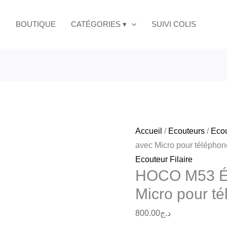
BOUTIQUE
CATÉGORIES ▾
SUIVI COLIS
Accueil
/
Ecouteurs
/
Ecou
avec Micro pour téléphon
Ecouteur Filaire
HOCO M53 Éco
Micro pour t
800.00
د.ج