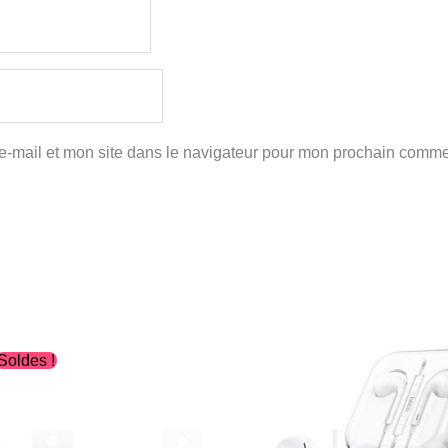
-mail et mon site dans le navigateur pour mon prochain comme
Le
Le
Ce
Soldes !
prix
prix
produit
initial
actuel
était :
est :
a
د.ج750.00.
د.ج1,200.00.
plusieurs