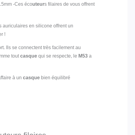
3.5mm -Ces éco
uteur
s filaires de vous offrent
auriculaires en silicone offrent un
r !
t. Ils se connectent très facilement au
comme tout
casque
qui se respecte, le
M53
a
ffaire à un
casque
bien équilibré