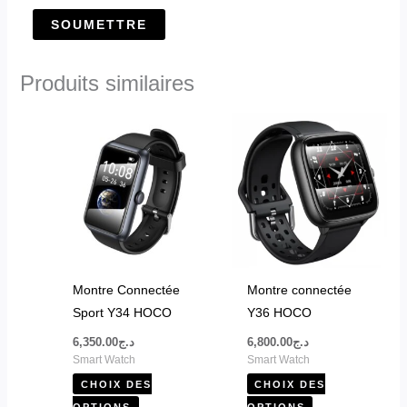
Produits similaires
Ce
Ce
produit
produit
a
a
plusieurs
plusieurs
variations.
variations.
Les
Les
options
options
peuvent
peuvent
Montre Connectée
Montre connectée
être
être
Sport Y34 HOCO
Y36 HOCO
choisies
choisies
6,350.00
د.ج
6,800.00
د.ج
sur
sur
Smart Watch
Smart Watch
la
la
CHOIX DES
CHOIX DES
page
page
OPTIONS
OPTIONS