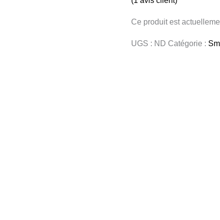
(
1
avis client)
Ce produit est actuellemen
UGS :
ND
Catégorie :
Sm