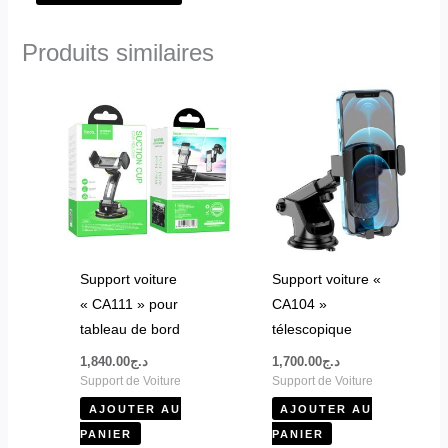
Produits similaires
Support voiture
Support voiture «
« CA111 » pour
CA104 »
tableau de bord
télescopique
1,840.00
د.ج
1,700.00
د.ج
Support de Voiture
Support de Voiture
AJOUTER AU
AJOUTER AU
PANIER
PANIER