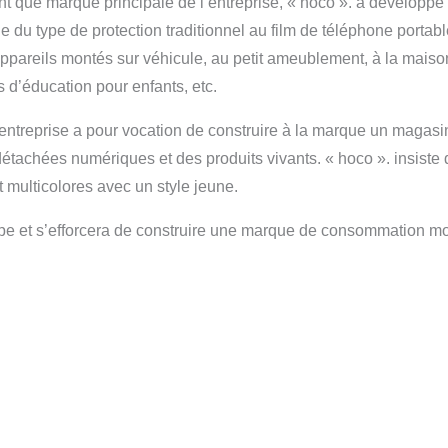
nt que marque principale de l’entreprise, « hoco ». a développ
du type de protection traditionnel au film de téléphone portabl
ppareils montés sur véhicule, au petit ameublement, à la maison i
s d’éducation pour enfants, etc.
l’entreprise a pour vocation de construire à la marque un magasi
achées numériques et des produits vivants. « hoco ». insiste d’
t multicolores avec un style jeune.
cipe et s’efforcera de construire une marque de consommation 