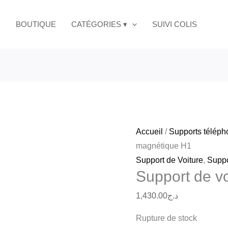
BOUTIQUE
CATÉGORIES ▾
SUIVI COLIS
Accueil
/
Supports télép
magnétique H1
Support de Voiture
,
Suppo
Support de v
1,430.00
د.ج
Rupture de stock