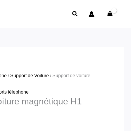
Rechercher
hone
/
Support de Voiture
/ Support de voiture
rts téléphone
oiture magnétique H1