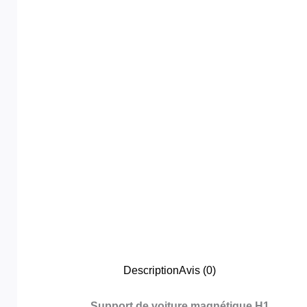
Description
Avis (0)
Support de voiture magnétique H1