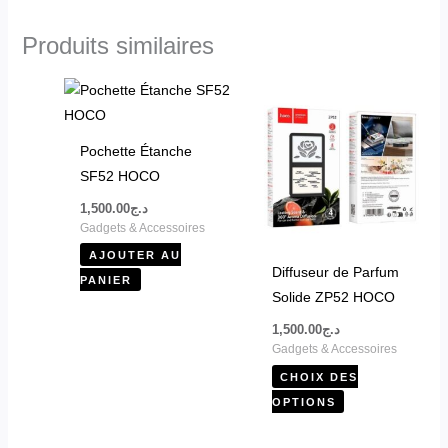
Produits similaires
Ce
produit
a
Pochette Étanche
plusieurs
SF52 HOCO
variations.
1,500.00
د.ج
Les
Gadgets & Accessoires
options
AJOUTER AU
peuvent
Diffuseur de Parfum
PANIER
être
Solide ZP52 HOCO
choisies
1,500.00
د.ج
sur
Gadgets & Accessoires
la
CHOIX DES
page
OPTIONS
du
produit