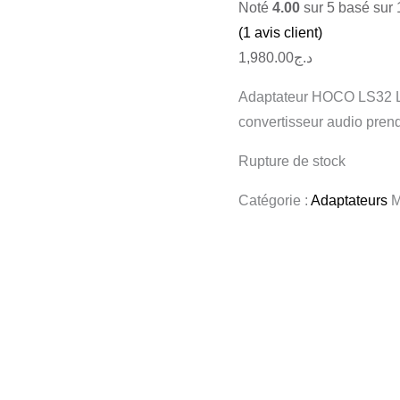
Noté
4.00
sur 5 basé sur
(
1
avis client)
1,980.00
د.ج
Adaptateur HOCO LS32 Li
convertisseur audio prend 
Rupture de stock
Catégorie :
Adaptateurs
M