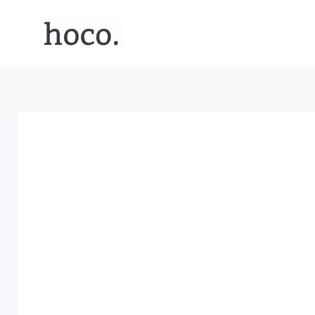
Aller
au
contenu