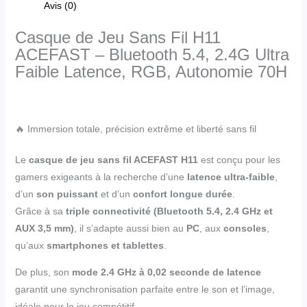
Avis (0)
Casque de Jeu Sans Fil H11
ACEFAST – Bluetooth 5.4, 2.4G Ultra
Faible Latence, RGB, Autonomie 70H
🔥 Immersion totale, précision extrême et liberté sans fil
Le
casque de jeu sans fil ACEFAST H11
est conçu pour les
gamers exigeants à la recherche d’une
latence ultra-faible
,
d’un
son puissant
et d’un
confort longue durée
.
Grâce à sa
triple connectivité (Bluetooth 5.4, 2.4 GHz et
AUX 3,5 mm)
, il s’adapte aussi bien au
PC
, aux
consoles
,
qu’aux
smartphones et tablettes
.
De plus, son
mode 2.4 GHz à 0,02 seconde de latence
garantit une synchronisation parfaite entre le son et l’image,
idéale pour le jeu compétitif.