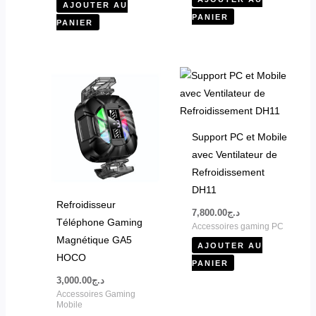
AJOUTER AU
PANIER
PANIER
Support PC et Mobile
avec Ventilateur de
Refroidissement
DH11
Refroidisseur
7,800.00
د.ج
Téléphone Gaming
Accessoires gaming PC
Magnétique GA5
AJOUTER AU
HOCO
PANIER
3,000.00
د.ج
Accessoires Gaming
Mobile