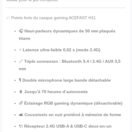
✅ Points forts du casque gaming ACEFAST H11
🎧
Haut-parleurs dynamiques de 50 mm plaqués
titane
⚡
Latence ultra-faible 0,02 s (mode 2.4G)
🔗
Triple connexion : Bluetooth 5.4 / 2.4G / AUX 3,5
mm
🎙️
Double microphone large bande détachable
🔋
Jusqu’à 70 heures d’autonomie
🌈
Éclairage RGB gaming dynamique (désactivable)
🛋️
Coussinets en cuir protéiné à mémoire de forme
🔌
Récepteur 2.4G USB-A & USB-C deux-en-un