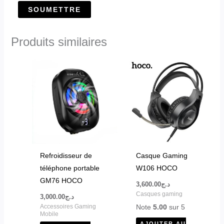
Produits similaires
Refroidisseur de
Casque Gaming
téléphone portable
W106 HOCO
GM76 HOCO
3,600.00
د.ج
Casques gaming
3,000.00
د.ج
Note
5.00
sur 5
Accessoires Gaming
Mobile
AJOUTER AU