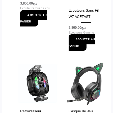
3,850.00
د.ج
Ecouteurs tour de cou
Ecouteurs Sans Fil
AJOUTER AU
W7 ACEFAST
PANIER
3,800.00
د.ج
Ecouteurs Gaming
AJOUTER AU
PANIER
Refroidisseur
Casque de Jeu