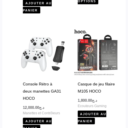
OPTIONS
AJOUTER AU
du
PANIER
produit
Console Rétro à
Casque de jeu filaire
deux manettes GA31
M105 HOCO
HOCO
1,800.00
د.ج
Ecouteurs Gaming
12,000.00
د.ج
Manettes et Contrôleurs
AJOUTER AU
AJOUTER AU
PANIER