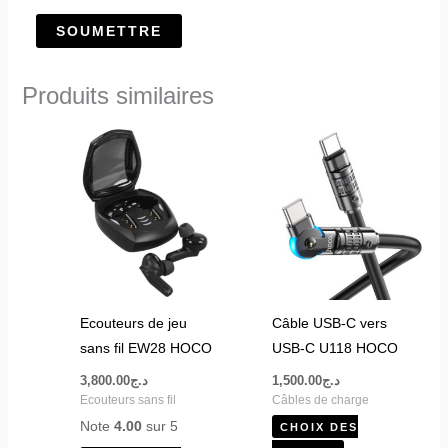
Produits similaires
Ce
produit
a
plusieurs
variations.
Les
options
peuvent
Ecouteurs de jeu
Câble USB-C vers
être
sans fil EW28 HOCO
USB-C U118 HOCO
choisies
3,800.00
د.ج
1,500.00
د.ج
sur
Ecouteurs sans fil
Câbles de charge
la
Note
4.00
sur 5
CHOIX DES
page