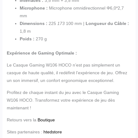
Interfaces :
3,5 mm + 3,5 mm
Microphone :
Microphone omnidirectionnel Φ6,0*2,7
mm
Dimensions :
225
173
100 mm |
Longueur du Câble :
1,8 m
Poids :
270 g
Expérience de Gaming Optimale :
Le Casque Gaming W106 HOCO n’est pas simplement un
casque de haute qualité, il redéfinit l’expérience de jeu. Offrez
un son immersif, un confort ergonomique exceptionnel.
Profitez de chaque instant du jeu avec le Casque Gaming
W106 HOCO. Transformez votre expérience de jeu dès
maintenant !
Retours vers la
Boutique
Sites partenaires :
htedstore