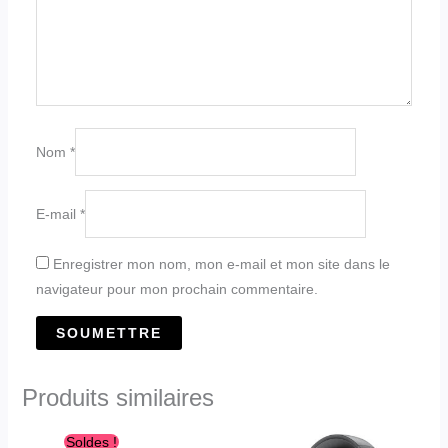
Nom
*
E-mail
*
Enregistrer mon nom, mon e-mail et mon site dans le
navigateur pour mon prochain commentaire.
Produits similaires
Le
Le
Ce
Ce
Soldes !