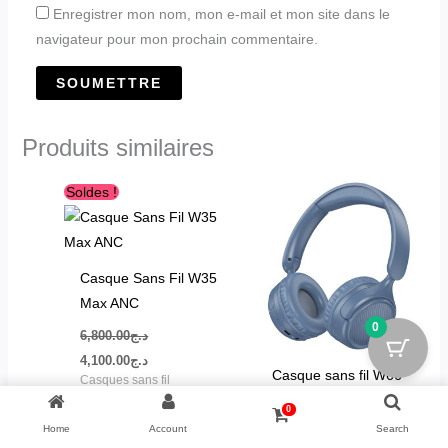
Enregistrer mon nom, mon e-mail et mon site dans le
navigateur pour mon prochain commentaire.
Produits similaires
Le
Le
Ce
Ce
Soldes !
prix
prix
produit
produit
initial
actuel
était :
est :
a
a
د.ج4,100.00.
د.ج6,800.00.
plusieurs
plusieurs
Casque Sans Fil W35
variations.
variations.
Max ANC
Les
Les
0
6,800.00
د.ج
options
options
4,100.00
د.ج
peuvent
peuvent
Casque sans fil W66
Casques sans fil
être
être
HOCO
Note
4.00
sur 5
0
choisies
choisies
Home
Account
Search
2,700.00
د.ج
sur
sur
CHOIX DES