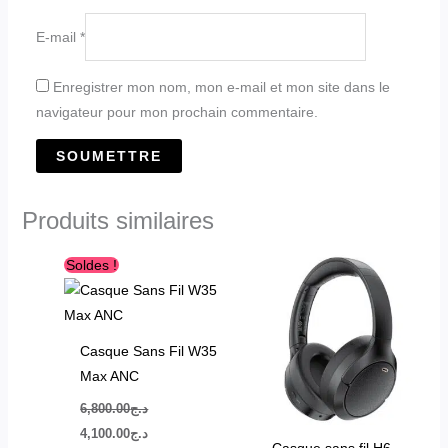
E-mail
*
Enregistrer mon nom, mon e-mail et mon site dans le
navigateur pour mon prochain commentaire.
Produits similaires
Le
Le
Ce
Ce
Soldes !
prix
prix
produit
produit
initial
actuel
était :
est :
a
a
د.ج4,100.00.
د.ج6,800.00.
plusieurs
plusieurs
Casque Sans Fil W35
variations.
variations.
Max ANC
Les
Les
6,800.00
د.ج
options
options
4,100.00
د.ج
peuvent
peuvent
Casque sans fil H6