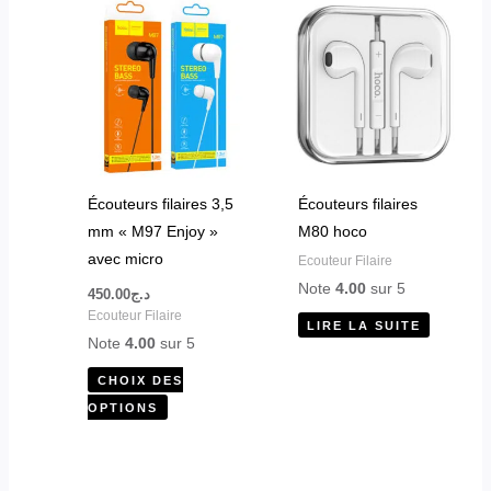
Ce
produit
a
plusieurs
variations.
Les
options
peuvent
Écouteurs filaires 3,5
Écouteurs filaires
être
mm « M97 Enjoy »
M80 hoco
choisies
avec micro
Ecouteur Filaire
sur
Note
4.00
sur 5
450.00
د.ج
la
Ecouteur Filaire
LIRE LA SUITE
page
Note
4.00
sur 5
du
CHOIX DES
produit
OPTIONS