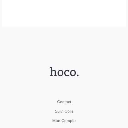
du
produit
Contact
Suivi Colis
Mon Compte