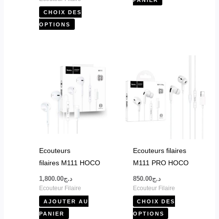
du
CHOIX DES
produit
OPTIONS
Ce
produit
a
plusieurs
variations.
Les
options
peuvent
Ecouteurs
Ecouteurs filaires
être
filaires M111 HOCO
M111 PRO HOCO
choisies
1,800.00
د.ج
850.00
د.ج
sur
Ecouteur Filaire
Ecouteur Filaire
la
AJOUTER AU
CHOIX DES
page
PANIER
OPTIONS