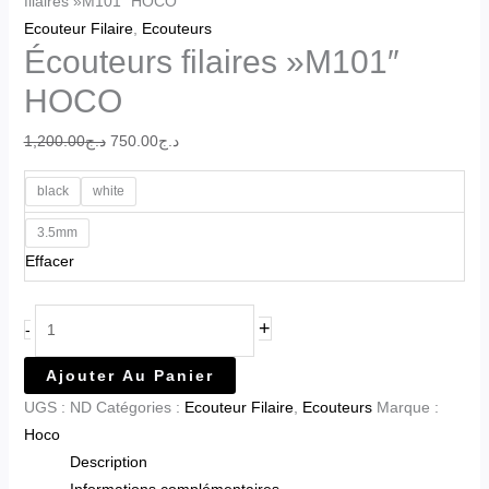
filaires »M101″ HOCO
Ecouteur Filaire
,
Ecouteurs
Écouteurs filaires »M101″
HOCO
1,200.00
د.ج
750.00
د.ج
black
white
3.5mm
Effacer
+
-
Ajouter Au Panier
UGS :
ND
Catégories :
Ecouteur Filaire
,
Ecouteurs
Marque :
Hoco
Description
Informations complémentaires