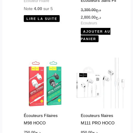
Écouteurs Sans Fil
Ecouteur Filaire
Note
4.00
sur 5
3,300.00
د.ج
2,800.00
د.ج
LIRE LA SUITE
Ecouteurs
AJOUTER AU
PANIER
Ce
Ce
produit
produit
a
a
plusieurs
plusieurs
variations.
variations.
Les
Les
options
options
peuvent
peuvent
Écouteurs Filaires
Ecouteurs filaires
être
être
M98 HOCO
M111 PRO HOCO
choisies
choisies
750.00
د.ج
850.00
د.ج