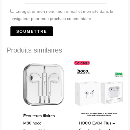
Enregistrer mon nom, mon e-mail et mon site dans le
navigateur pour mon prochain commentaire.
Produits similaires
Le
Le
Soldes !
prix
prix
initial
actuel
était :
est :
د.ج2,800.00.
د.ج3,300.00.
Écouteurs filaires
M80 hoco
HOCO Ew04 Plus –