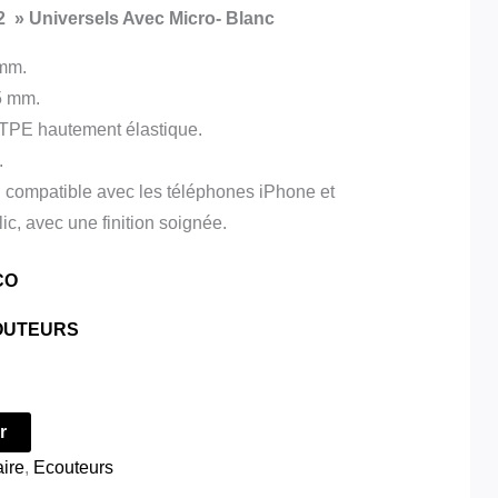
2 » Universels Avec Micro- Blanc
 mm.
5 mm.
é TPE hautement élastique.
.
: compatible avec les téléphones iPhone et
ic, avec une finition soignée.
CO
OUTEURS
r
aire
,
Ecouteurs