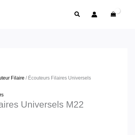
Filaires
Rechercher
Universels
M22
HOCO
teur Filaire
/ Écouteurs Filaires Universels
rs
laires Universels M22