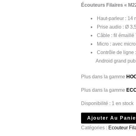
Écouteurs Filaires « M2
Haut-parleur : 14
Prise audio : Ø 3,
Câble : fil émaill
Micro : avec micro
Contrôle de ligne 
Android grand publ
Plus dans la gamme
HO
Plus dans la gamme
EC
Disponibilité :
1 en stock
Ajouter Au Panie
Catégories :
Ecouteur Fil