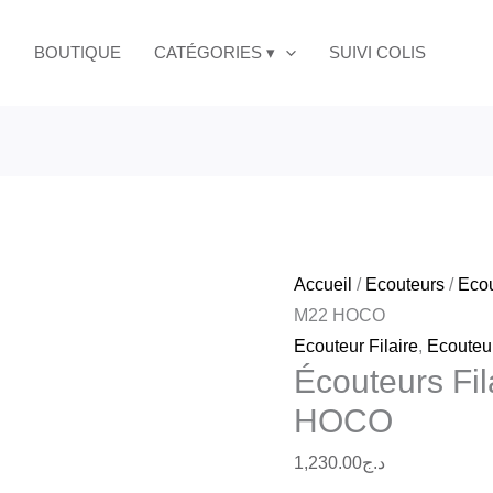
quantité
de
BOUTIQUE
CATÉGORIES ▾
SUIVI COLIS
Écouteurs
Filaires
Universels
M22
HOCO
Accueil
/
Ecouteurs
/
Ecou
M22 HOCO
Ecouteur Filaire
,
Ecouteu
Écouteurs Fi
HOCO
1,230.00
د.ج