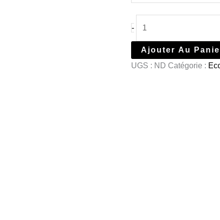
-
Ajouter Au Panie
UGS :
ND
Catégorie :
Eco