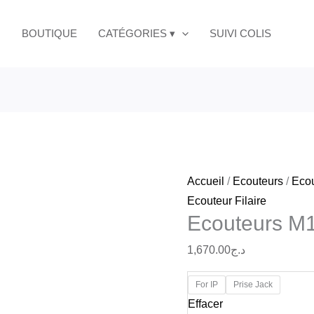
quantité
de
BOUTIQUE
CATÉGORIES ▾
SUIVI COLIS
Ecouteurs
M1
Max
Hoco
Accueil
/
Ecouteurs
/
Ecou
Ecouteur Filaire
Ecouteurs M
1,670.00
د.ج
For IP
Prise Jack
Effacer