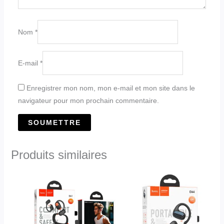
Nom
*
E-mail
*
Enregistrer mon nom, mon e-mail et mon site dans le
navigateur pour mon prochain commentaire.
Produits similaires
Ce
Ce
produit
produit
a
a
plusieurs
plusieurs