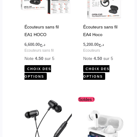
variations.
variations.
Les
Les
options
options
peuvent
peuvent
Écouteurs sans fil
Écouteurs sans fil
être
être
EA1 HOCO
EA4 Hoco
choisies
choisies
6,600.00
د.ج
5,200.00
د.ج
sur
sur
Ecouteurs sans fil
Ecouteurs
la
la
Note
4.50
sur 5
Note
4.50
sur 5
page
page
CHOIX DES
CHOIX DES
du
du
OPTIONS
OPTIONS
produit
produit
Le
Le
Soldes !
prix
prix
initial
actuel
était :
est :
د.ج3,200.00.
د.ج4,200.00.