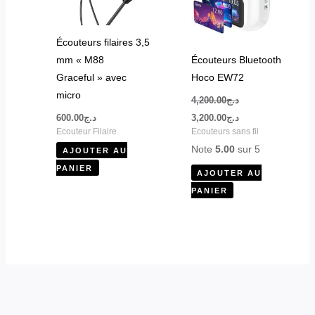
Écouteurs filaires 3,5
mm « M88
Écouteurs Bluetooth
Graceful » avec
Hoco EW72
micro
4,200.00
د.ج
600.00
د.ج
3,200.00
د.ج
Ecouteur Filaire
Ecouteurs sans fil
Note
5.00
sur 5
AJOUTER AU
PANIER
AJOUTER AU
PANIER