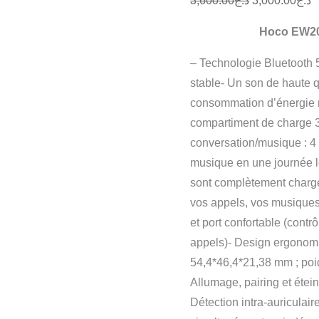
3,600.00
د.ج
3,000.00
د.ج
Hoco EW20
– Technologie Bluetooth 
stable- Un son de haute q
consommation d’énergie ré
compartiment de charge
conversation/musique : 4
musique en une journée lo
sont complètement chargés
vos appels, vos musiques 
et port confortable (contr
appels)- Design ergonomiq
54,4*46,4*21,38 mm ; poid
Allumage, pairing et étein
Détection intra-auriculair