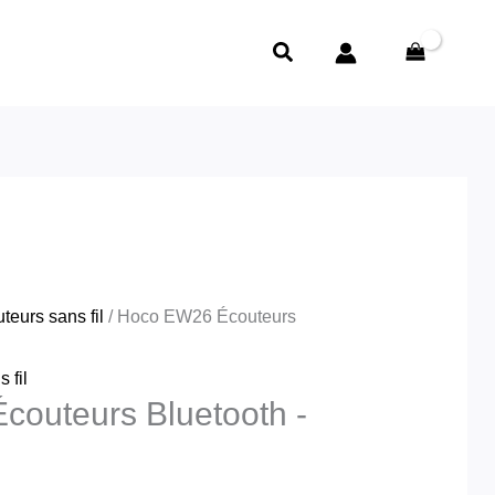
e
rix
Rechercher
ctuel
t :
د.ج3,000.00.
teurs sans fil
/ Hoco EW26 Écouteurs
 fil
outeurs Bluetooth -