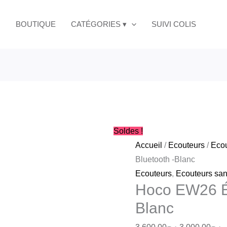
Le
L
prix
p
BOUTIQUE
CATÉGORIES ▾
SUIVI COLIS
initial
a
était :
es
د.ج3,600.00.
Soldes !
Accueil
/
Ecouteurs
/
Ecou
Bluetooth -Blanc
Ecouteurs
,
Ecouteurs sans
Hoco EW26 Éc
Blanc