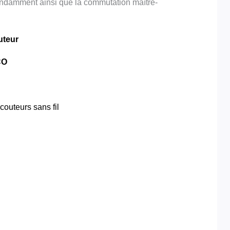
ndamment ainsi que la commutation maître-
uteur
CO
couteurs sans fil