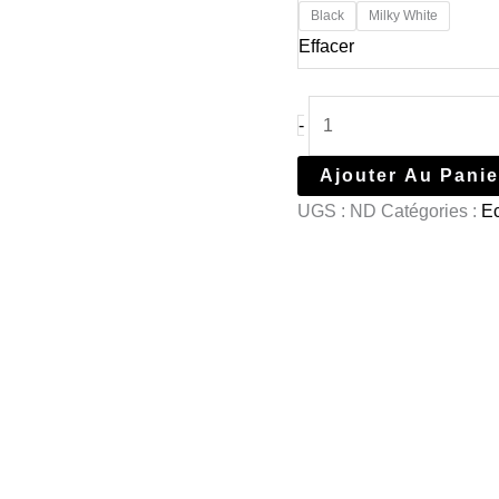
Black
Milky White
Effacer
-
Ajouter Au Panie
UGS :
ND
Catégories :
E