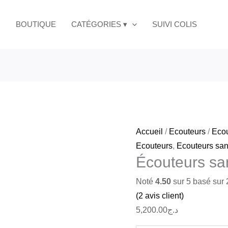
quantité
de
BOUTIQUE
CATÉGORIES ▾
SUIVI COLIS
Écouteurs
sans
fil
EA4
Hoco
Accueil
/
Ecouteurs
/
Ecou
Ecouteurs
,
Ecouteurs sans
Écouteurs sa
Noté
4.50
sur 5 basé sur
(
2
avis client)
5,200.00
د.ج