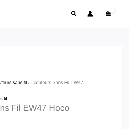
e
rix
Rechercher
ctuel
t :
د.ج2,000.00.
teurs sans fil
/ Écouteurs Sans Fil EW47
 fil
ans Fil EW47 Hoco