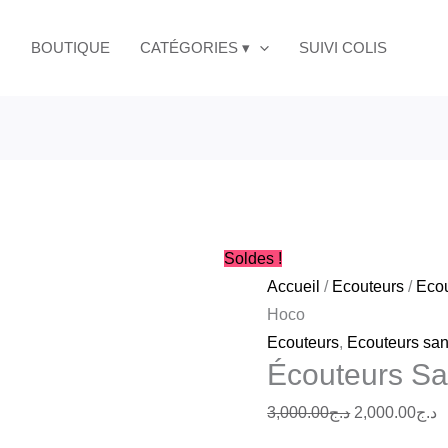
Le
L
prix
p
BOUTIQUE
CATÉGORIES ▾
SUIVI COLIS
initial
a
était :
es
د.ج3,000.00.
Soldes !
Accueil
/
Ecouteurs
/
Ecou
Hoco
Ecouteurs
,
Ecouteurs sans
Écouteurs S
3,000.00
د.ج
2,000.00
د.ج