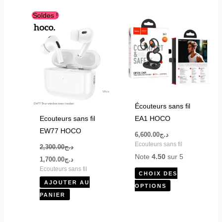
Le
Le
Ce
Soldes !
prix
prix
produit
initial
actuel
était :
est :
a
د.ج1,700.00.
د.ج2,300.00.
plusieurs
variations.
Les
options
peuvent
Écouteurs sans fil
être
Ecouteurs sans fil
EA1 HOCO
choisies
EW77 HOCO
6,600.00
د.ج
sur
Ecouteurs sans fil
2,300.00
د.ج
la
Note
4.50
sur 5
1,700.00
د.ج
page
Ecouteurs sans fil
CHOIX DES
du
AJOUTER AU
OPTIONS
produit
PANIER