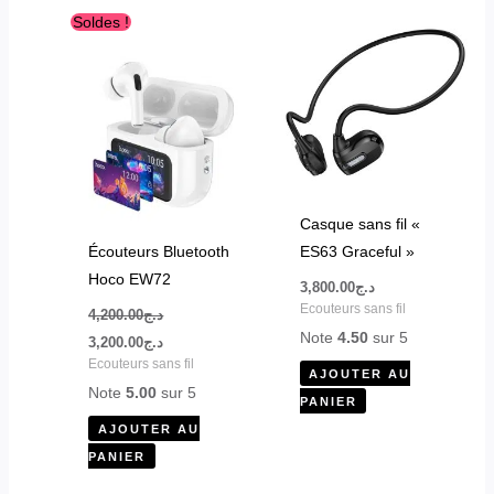
Le
Le
Soldes !
prix
prix
initial
actuel
était :
est :
د.ج3,200.00.
د.ج4,200.00.
Casque sans fil «
Écouteurs Bluetooth
ES63 Graceful »
Hoco EW72
3,800.00
د.ج
Ecouteurs sans fil
4,200.00
د.ج
Note
4.50
sur 5
3,200.00
د.ج
Ecouteurs sans fil
AJOUTER AU
Note
5.00
sur 5
PANIER
AJOUTER AU
PANIER