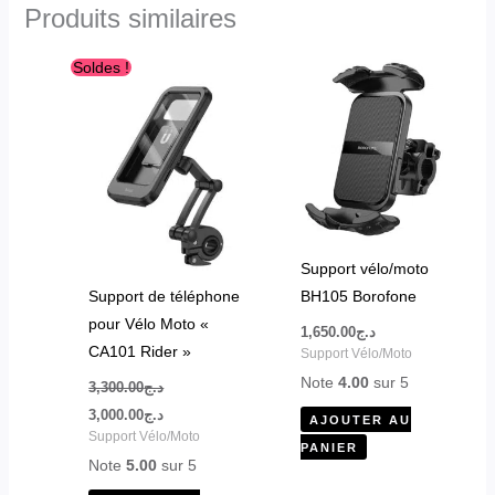
Produits similaires
Le
Le
Soldes !
prix
prix
initial
actuel
était :
est :
د.ج3,000.00.
د.ج3,300.00.
Support vélo/moto
Support de téléphone
BH105 Borofone
pour Vélo Moto «
1,650.00
د.ج
CA101 Rider »
Support Vélo/Moto
Note
4.00
sur 5
3,300.00
د.ج
3,000.00
د.ج
AJOUTER AU
Support Vélo/Moto
PANIER
Note
5.00
sur 5