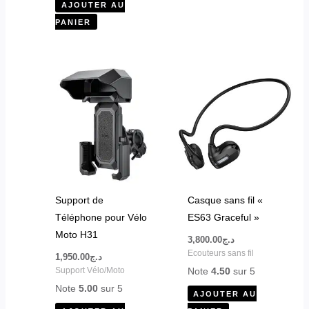
AJOUTER AU
PANIER
Support de
Casque sans fil «
Téléphone pour Vélo
ES63 Graceful »
Moto H31
3,800.00
د.ج
Ecouteurs sans fil
1,950.00
د.ج
Note
4.50
sur 5
Support Vélo/Moto
Note
5.00
sur 5
AJOUTER AU